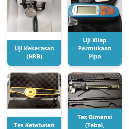
Uji Kilap
Uji Kekerasan
Permukaan
(HRB)
Pipa
Tes Dimensi
Tes Ketebalan
(Tebal,